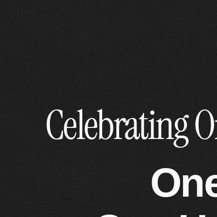
Celebrating O
One