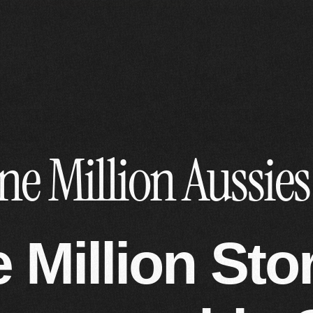
ne Million Aussies
 Million Stor